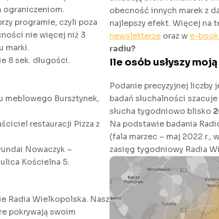
m ograniczeniom.
obecność innych marek z dan
zy programie, czyli poza
najlepszy efekt. Więcej na
ości nie więcej niż 3
newsletterze
oraz w
e-book
u marki.
radiu?
 8 sek. długości.
Ile osób usłyszy moj
Podanie precyzyjnej liczby 
nu meblowego Bursztynek,
badań słuchalności szacuje
słucha tygodniowo blisko
2
iciel restauracji Pizza z
Na podstawie badania Radi
(fala marzec – maj 2022 r.,
yundai Nowaczyk –
zasięg tygodniowy Radia Wi
ulica Kościelna 5.
ie Radia Wielkopolska. Nasz
óre pokrywają swoim