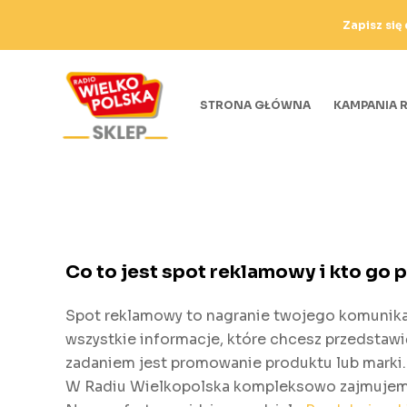
P
Zapisz się
r
z
e
STRONA GŁÓWNA
KAMPANIA 
j
d
ź
d
o
t
r
Co to jest spot reklamowy i kto go 
e
ś
Spot reklamowy to nagranie twojego komunik
c
wszystkie informacje, które chcesz przedstawi
i
zadaniem jest promowanie produktu lub marki
W Radiu Wielkopolska kompleksowo zajmujemy