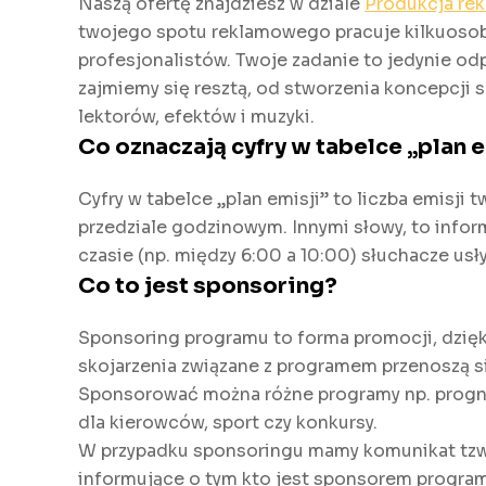
Naszą ofertę znajdziesz w dziale
Produkcja re
twojego spotu reklamowego pracuje kilkuoso
profesjonalistów. Twoje zadanie to jedynie odp
zajmiemy się resztą, od stworzenia koncepcji s
lektorów, efektów i muzyki.
Co oznaczają cyfry w tabelce „plan 
Cyfry w tabelce „plan emisji” to liczba emisji 
przedziale godzinowym. Innymi słowy, to infor
czasie (np. między 6:00 a 10:00) słuchacze usł
C
o to jest sponsoring?
Sponsoring programu to forma promocji, dzięk
skojarzenia związane z programem przenoszą s
Sponsorować można różne programy np. prog
dla kierowców, sport czy konkursy.
W przypadku sponsoringu mamy komunikat tzw
informujące o tym kto jest sponsorem program