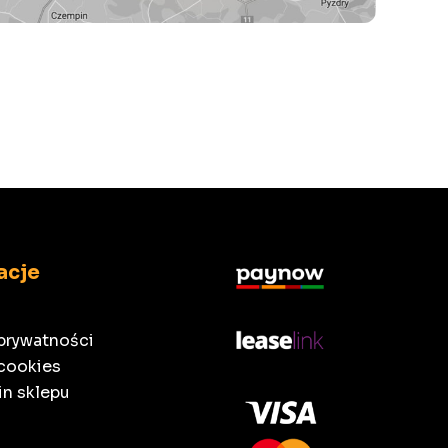
acje
 prywatności
 cookies
n sklepu