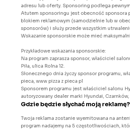
adresu lub oferty. Sponsoring podlega pewny
Atutem sponsoringu jest obecność sponsora pr
blokiem reklamowym (samodzielnie lub w obecn
sponsorów) i służy przede wszystkim utrwaleni
Wskazanie sponsorskie może mieć maksymalnie
Przykładowe wskazania sponsorskie:
Na program zaprasza sponsor, właściciel salo
Piła, ulica Rolna 12.
Słonecznego dnia życzy sponsor programu, właśc
pieca, www pizza z pieca pl
Sponsorem programu jest właściciel salonu H
autoryzowany dealer marki Hyundai, Czarnków, 
Gdzie będzie słychać moją reklamę?
Twoja reklama zostanie wyemitowana na anten
program nadajemy na 5 częstotliwościach, kt