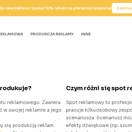
 do newslettera i zyskaj 10% rabatu na pierwszą kampanię!
Zapisuję
REKLAMOWA
PRODUKCJA REKLAMY
INNE
produkuje?
Czym różni się spot 
atu reklamowego. Zawiera
Spot reklamowy to profesjo
ć w swojej reklamie a jego
pracuje kilkuosobowy zespó
.
scenariusza. Scenariusz mo
 się produkcją reklam.
efekty dźwiękowe (np. szum