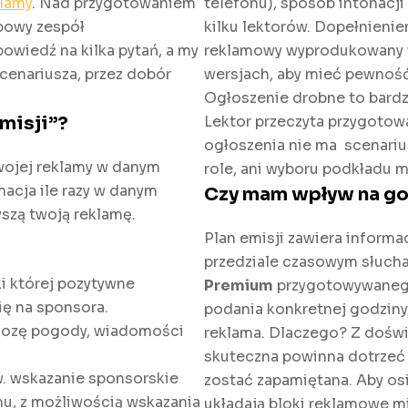
klamy
. Nad przygotowaniem
telefonu), sposób intonacji
bowy zespół
kilku lektorów. Dopełnienie
owiedź na kilka pytań, a my
reklamowy wyprodukowany w
cenariusza, przez dobór
wersjach, aby mieć pewność,
Ogłoszenie drobne to bardz
emisji”?
Lektor przeczyta przygotow
ogłoszenia nie ma scenariu
twojej reklamy w danym
role, ani wyboru podkładu 
macja ile razy w danym
Czy mam wpływ na go
yszą twoją reklamę.
Plan emisji zawiera informa
przedziale czasowym słucha
i której pozytywne
Premium
przygotowywanego 
ię na sponsora.
podania konkretnej godziny
nozę pogody, wiadomości
reklama. Dlaczego? Z doświ
skuteczna powinna dotrzeć 
. wskazanie sponsorskie
zostać zapamiętana. Aby osi
u, z możliwością wskazania
układają bloki reklamowe mi