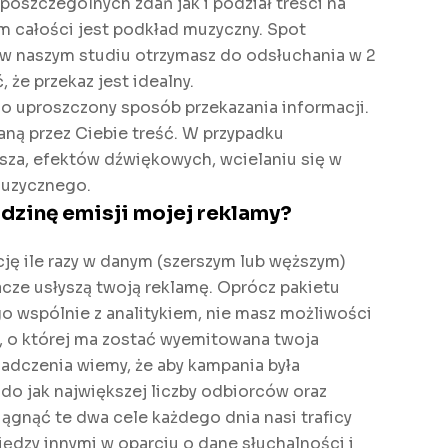
 poszczególnych zdań jak i podział treści na
m całości jest podkład muzyczny. Spot
 naszym studiu otrzymasz do odsłuchania w 2
 że przekaz jest idealny.
o uproszczony sposób przekazania informacji.
aną przez Ciebie treść. W przypadku
sza, efektów dźwiękowych, wcielaniu się w
muzycznego.
dzinę emisji mojej reklamy?
cję ile razy w danym (szerszym lub węższym)
cze usłyszą twoją reklamę. Oprócz pakietu
wspólnie z analitykiem, nie masz możliwości
, o której ma zostać wyemitowana twoja
adczenia wiemy, że aby kampania była
do jak największej liczby odbiorców oraz
ągnąć te dwa cele każdego dnia nasi traficy
ędzy innymi w oparciu o dane słuchalności i