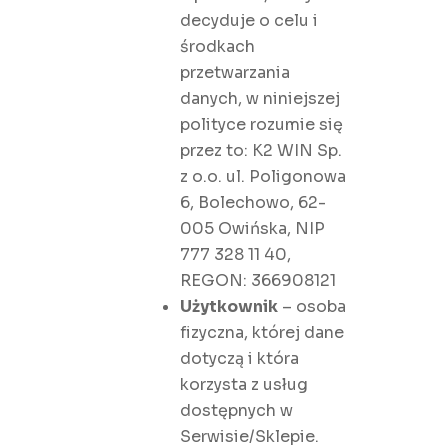
decyduje o celu i
środkach
przetwarzania
danych, w niniejszej
polityce rozumie się
przez to: K2 WIN Sp.
z o.o. ul. Poligonowa
6, Bolechowo, 62-
005 Owińska, NIP
777 328 11 40,
REGON: 366908121
Użytkownik
– osoba
fizyczna, której dane
dotyczą i która
korzysta z usług
dostępnych w
Serwisie/Sklepie.