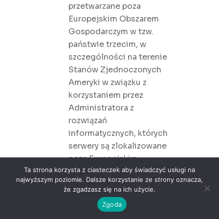
przetwarzane poza
Europejskim Obszarem
Gospodarczym w tzw.
państwie trzecim, w
szczególności na terenie
Stanów Zjednoczonych
Ameryki w związku z
korzystaniem przez
Administratora z
rozwiązań
informatycznych, których
serwery są zlokalizowane
poza Europejskim
Ta strona korzysta z ciasteczek aby świadczyć usługi na
Obszarem
najwyższym poziomie. Dalsze korzystanie ze strony oznacza,
Gospodarczym.
że zgadzasz się na ich użycie.
Podstawą przetwarzania
Zgoda
danych na terenie państw