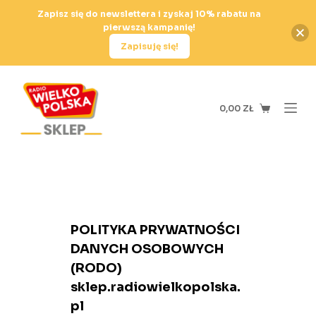
P
Zapisz się do newslettera i zyskaj 10% rabatu na
pierwszą kampanię!
r
Zapisuję się!
z
e
j
d
0,00
ZŁ
ź
d
o
t
r
e
POLITYKA PRYWATNOŚCI
ś
DANYCH OSOBOWYCH
c
(RODO)
i
sklep.radiowielkopolska.
pl