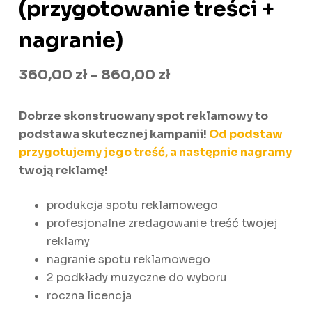
(przygotowanie treści +
nagranie)
Zakres
360,00
zł
–
860,00
zł
cen:
Dobrze skonstruowany spot reklamowy to
od
podstawa skutecznej kampanii!
Od podstaw
360,00 zł
przygotujemy jego treść, a następnie nagramy
do
twoją reklamę!
860,00 zł
produkcja spotu reklamowego
profesjonalne zredagowanie treść twojej
reklamy
nagranie spotu reklamowego
2 podkłady muzyczne do wyboru
roczna licencja