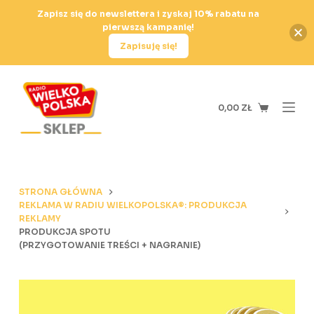
P
Zapisz się do newslettera i zyskaj 10% rabatu na
pierwszą kampanię!
r
Zapisuję się!
z
e
j
d
0,00
ZŁ
ź
d
o
t
STRONA GŁÓWNA
r
REKLAMA W RADIU WIELKOPOLSKA®: PRODUKCJA
e
REKLAMY
PRODUKCJA SPOTU
ś
(PRZYGOTOWANIE TREŚCI + NAGRANIE)
c
i