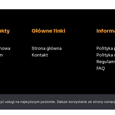
wariantów.
wariantów.
1
3
Opcje
Opcje
650,00 zł
1
można
można
wybrać
wybrać
na
na
ukty
Główne linki
Inform
stronie
stronie
produktu
produktu
amowa
Strona główna
Polityka
am
Kontakt
Polityka
Regulami
FAQ
zyć usługi na najwyższym poziomie. Dalsze korzystanie ze strony oznacz