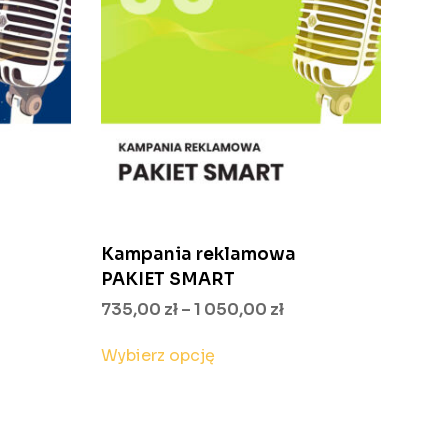
Kampania reklamowa
PAKIET SMART
akres
Zakres
735,00
zł
–
1 050,00
zł
en:
cen:
Ten
Wybierz opcję
d
od
produkt
735,00 zł
ma
05,00 zł
do
wiele
o
1