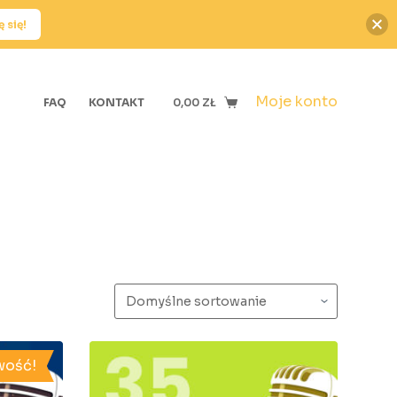
 się!
Moje konto
FAQ
KONTAKT
0,00
ZŁ
ość!