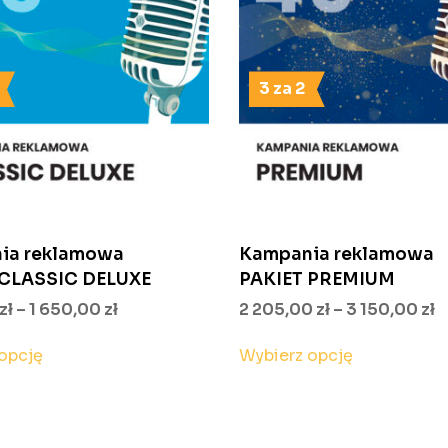
3 za 2
ia reklamowa
Kampania reklamowa
 CLASSIC DELUXE
PAKIET PREMIUM
Zakres
Z
zł
–
1 650,00
zł
2 205,00
zł
–
3 150,00
zł
cen:
c
Ten
Ten
opcję
Wybierz opcję
od
o
produkt
produkt
1
2
ma
ma
155,00 zł
2
wiele
wiele
do
d