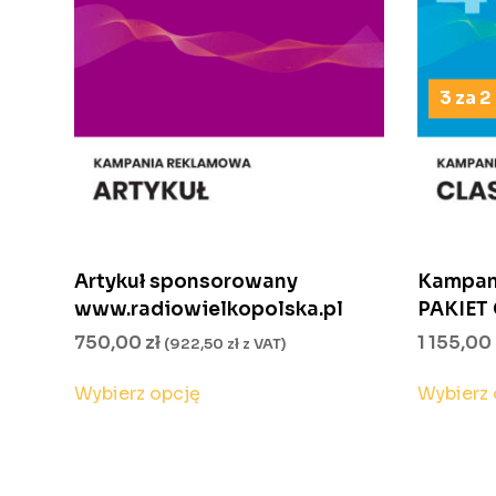
3 za 2
Artykuł sponsorowany
Kampan
www.radiowielkopolska.pl
PAKIET
750,00
zł
1 155,00
(
922,50
zł
z VAT)
Wybierz opcję
Wybierz 