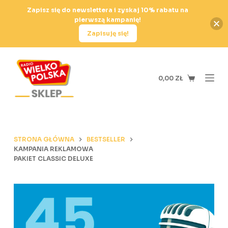
P
Zapisz się do newslettera i zyskaj 10% rabatu na
pierwszą kampanię!
r
Zapisuję się!
z
e
j
d
0,00
ZŁ
ź
d
o
t
STRONA GŁÓWNA
BESTSELLER
r
KAMPANIA REKLAMOWA
e
PAKIET CLASSIC DELUXE
ś
c
i