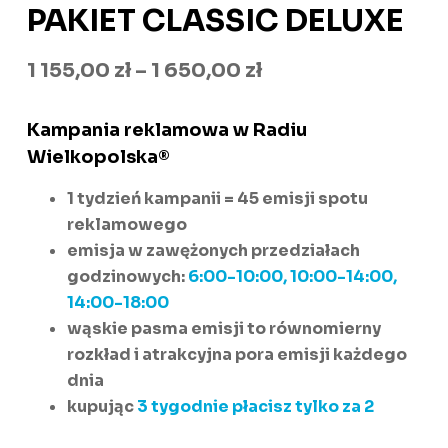
PAKIET CLASSIC DELUXE
Zakres
1 155,00
zł
–
1 650,00
zł
cen:
Kampania reklamowa w Radiu
od
Wielkopolska®
1
1 tydzień kampanii = 45 emisji spotu
155,00 zł
reklamowego
do
emisja w zawężonych przedziałach
1
godzinowych:
6:00-10:00, 10:00-14:00,
650,00 zł
14:00-18:00
wąskie pasma emisji to równomierny
rozkład i atrakcyjna pora emisji każdego
dnia
kupując
3 tygodnie płacisz tylko za 2