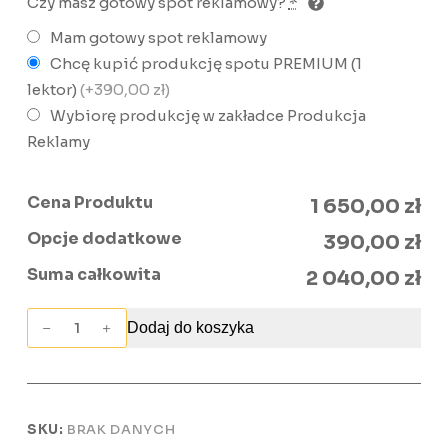
Czy masz gotowy spot reklamowy?
*
Mam gotowy spot reklamowy
Chcę kupić produkcję spotu PREMIUM (1
lektor)
(+390,00 zł)
Wybiorę produkcję w zakładce Produkcja
Reklamy
Cena Produktu
1 650,00 zł
Opcje dodatkowe
390,00 zł
Suma całkowita
2 040,00 zł
ilość
Dodaj do koszyka
Kampania
reklamowa
PAKIET
CLASSIC
SKU:
BRAK DANYCH
DELUXE